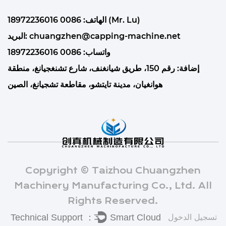
الهاتف: 0086 18972236016 (Mr. Lu)
البريد: chuangzhen@capping-machine.net
واتساب: 0086 18972236016
إضافة: رقم 150، طريق شيانغنف، شارع تشنغجيانغ، منطقة
هوانغيان، مدينة تايتشو، مقاطعة تشجيانغ، الصين
Copyright © Taizhou Chuangzhen
Machinery Manufacturing Co., Ltd. All
Rights Reserved.
تسجيل الدخول